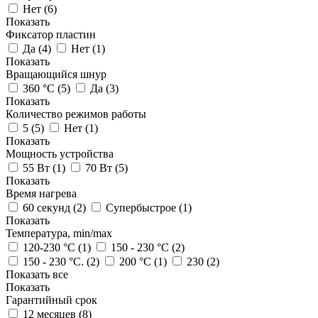
Нет (
6
)
Показать
Фиксатор пластин
Да (
4
)
Нет (
1
)
Показать
Вращающийся шнур
360 °C (
5
)
Да (
3
)
Показать
Количество режимов работы
5 (
5
)
Нет (
1
)
Показать
Мощность устройства
55 Вт (
1
)
70 Вт (
5
)
Показать
Время нагрева
60 секунд (
2
)
Супербыстрое (
1
)
Показать
Температура, min/max
120-230 °C (
1
)
150 - 230 °C (
2
)
150 - 230 °C. (
2
)
200 °C (
1
)
230 (
2
)
Показать все
Показать
Гарантийный срок
12 месяцев (
8
)