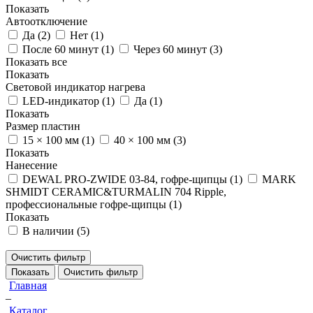
Показать
Автоотключение
Да (
2
)
Нет (
1
)
После 60 минут (
1
)
Через 60 минут (
3
)
Показать все
Показать
Световой индикатор нагрева
LED-индикатор (
1
)
Да (
1
)
Показать
Размер пластин
15 × 100 мм (
1
)
40 × 100 мм (
3
)
Показать
Нанесение
DEWAL PRO-ZWIDE 03-84, гофре-щипцы (
1
)
MARK
SHMIDT CERAMIC&TURMALIN 704 Ripple,
профессиональные гофре-щипцы (
1
)
Показать
В наличии (
5
)
Очистить фильтр
Показать
Очистить фильтр
Главная
–
Каталог