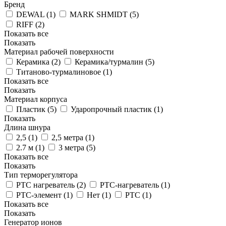
Бренд
DEWAL (
1
)
MARK SHMIDT (
5
)
RIFF (
2
)
Показать все
Показать
Материал рабочей поверхности
Керамика (
2
)
Керамика/турмалин (
5
)
Титаново-турмалиновое (
1
)
Показать все
Показать
Материал корпуса
Пластик (
5
)
Ударопрочный пластик (
1
)
Показать
Длина шнура
2,5 (
1
)
2,5 метра (
1
)
2.7 м (
1
)
3 метра (
5
)
Показать все
Показать
Тип терморегулятора
PTC нагреватель (
2
)
PTC-нагреватель (
1
)
PTC-элемент (
1
)
Нет (
1
)
РТС (
1
)
Показать все
Показать
Генератор ионов