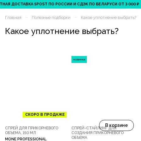
АЯ ДОСТАВКА 5POST ПО РОССИИ И СДЭК ПО БЕЛАРУСИ ОТ 3 000 ₽
–
–
Главная
Полезные подборки
Какое уплотнение выбрать?
Какое уплотнение выбрать?
НОВИНКА
СКОРО В ПРОДАЖЕ
В корзине
СПРЕЙ ДЛЯ ПРИКОРНЕВОГО
СПРЕЙ-СТАЙЛИНГ ДЛЯ
ОБЪЕМА, 150 МЛ
СОЗДАНИЯ ПРИКОРНЕВОГО
ОБЪЕМА
MONE PROFESSIONAL