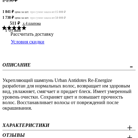
2 250 ₽
1 841 ₽
цена за шт.
при сумме заказа
от 15 000 ₽
1 738 ₽
цена за шт.
при сумме заказа
от 50 000 ₽
511 ₽
x 4 платежа
1 отзыв
Рассчитать доставку
Условия скидки
ОПИСАНИЕ
Укрепляющий шампунь Urban Antidotes Re-Energize
разработан для нормальных волос, возвращает им здоровым
вид, увлажняет, смягчает и придает блеск. Имеет умеренный
уровень очистки. Сохраняет цвет и повышает прочность
волос. Восстанавливает волосы от повреждений после
окрашивания.
ХАРАКТЕРИСТИКИ
ОТЗЫВЫ