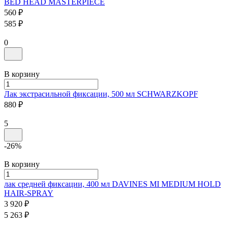
BED HEAD
MASTERPIECE
560 ₽
585 ₽
0
В корзину
Лак экстрасильной фиксации, 500 мл
SCHWARZKOPF
880 ₽
5
-26%
В корзину
лак средней фиксации, 400 мл
DAVINES MI MEDIUM HOLD
HAIR-SPRAY
3 920 ₽
5 263 ₽