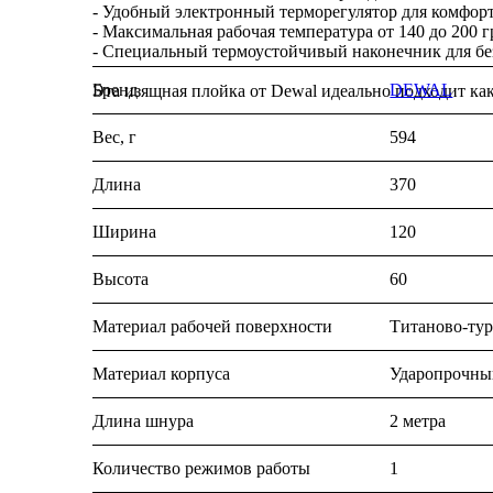
- Удобный электронный терморегулятор для комфор
- Максимальная рабочая температура от 140 до 200 
- Специальный термоустойчивый наконечник для бе
Бренд
DEWAL
Эта изящная плойка от Dewal идеально подходит как
Вес, г
594
Длина
370
Ширина
120
Высота
60
Материал рабочей поверхности
Титаново-ту
Материал корпуса
Ударопрочны
Длина шнура
2 метра
Количество режимов работы
1