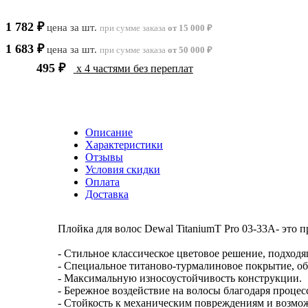
1 782 ₽
цена за шт.
при сумме заказа
от 15 000 ₽
1 683 ₽
цена за шт.
при сумме заказа
от 50 000 ₽
495 ₽
x 4 частями без переплат
Описание
Характеристики
Отзывы
Условия скидки
Оплата
Доставка
Плойка для волос Dewal TitaniumT Pro 03-33А- это
- Стильное классическое цветовое решение, подходя
- Специальное титаново-турмалиновое покрытие, о
- Максимальную износоустойчивость конструкции.
- Бережное воздействие на волосы благодаря проц
- Стойкость к механическим повреждениям и возмож