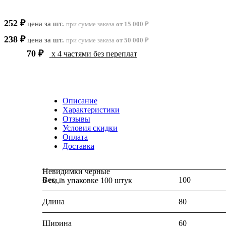
252 ₽
цена за шт.
при сумме заказа
от 15 000 ₽
238 ₽
цена за шт.
при сумме заказа
от 50 000 ₽
70 ₽
x 4 частями без переплат
Описание
Характеристики
Отзывы
Условия скидки
Оплата
Доставка
Невидимки черные
Вес, г
100
6 см, в упаковке 100 штук
Длина
80
Ширина
60