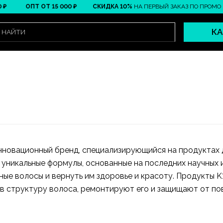
ОПТ ОТ 15 000 ₽
СКИДКА 10%
НА ПЕРВЫЙ ЗАКАЗ ПО ПРОМО
ПР
КА
нновационный бренд, специализирующийся на продуктах 
 уникальные формулы, основанные на последних научных
ые волосы и вернуть им здоровье и красоту. Продукты K
в структуру волоса, ремонтируют его и защищают от по
включая маски, кондиционеры и сыворотки, которые можн
ли вы ищете эффективные средства для восстановления во