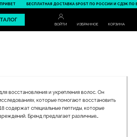
ИВЕТ
БЕСПЛАТНАЯ ДОСТАВКА 5POST ПО РОССИИ И СДЭК ПО БЕЛА
ТАЛОГ
ВОЙТИ
ИЗБРАННОЕ
КОРЗИНА
для восстановления и укрепления волос. Он
 исследованиях, которые помогают восстановить
18 содержат специальные пептиды, которые
вреждений. Бренд предлагает различные
о использовать в домашних условиях или в
лос, K18 - отличный выбор для вас.