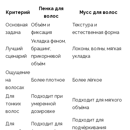
Пенка для
Критерий
Мусс для волос
волос
Основная
Объём и
Текстура и
задача
фиксация
естественная форма
Укладка феном,
Лучший
брашинг,
Локоны, волны, мягкая
сценарий
прикорневой
укладка
объём
Ощущение
на
Более плотное
Более лёгкое
волосах
Для
Подходит при
Подходит для мягкого
тонких
умеренной
объёма
волос
дозировке
Подходит для
Для
Подходит для
подчёркивания