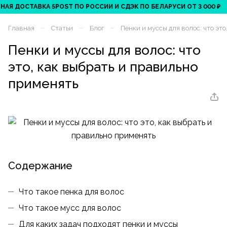
ОСТАВКА 5POST ПО РОССИИ И СДЭК ПО БЕЛАРУСИ ОТ 3 000 ₽
О
–
–
–
Главная
Статьи
Блог
Пенки и муссы для волос: что эт
Пенки и муссы для волос: что
это, как выбрать и правильно
применять
Содержание
Что такое пенка для волос
Что такое мусс для волос
Для каких задач подходят пенки и муссы