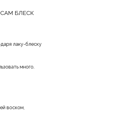
ОСАМ БЛЕСК
одаря лаку-блеску
ьзовать много.
ей воском,