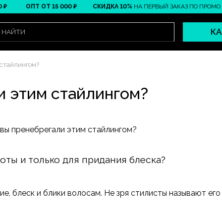
ОПТ ОТ 15 000 ₽
СКИДКА 10%
НА ПЕРВЫЙ ЗАКАЗ ПО ПРОМО
ПРИ
КА
 стайлингом?
и этим стайлингом?
оты и только для придания блеска?
е, блеск и блики волосам. Не зря стилисты называют его