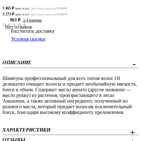
3 465 ₽
цена за шт.
при сумме заказа
от 15 000 ₽
3 273 ₽
цена за шт.
при сумме заказа
от 50 000 ₽
963 ₽
x 4 платежа
Нет отзывов
Рассчитать доставку
Условия скидки
ОПИСАНИЕ
Шампунь профессиональный для всех типов волос OI
деликатно очищает волосы и придает необычайную мягкость,
блеск и объем. Содержит масло аннато (другое название —
масло рукку) из растения, произрастающего в лесах
Амазонии, а также активный ингредиент, полученный из
розового масла, который придает волосам исключительный
блеск, благодаря высокому коэффициенту преломления.
ХАРАКТЕРИСТИКИ
ОТЗЫВЫ