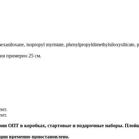
hexasiloxane, isopropyl myristate, phenylpropyldimethylsiloxysilicate,
ния примерно 25 см.
ент.
ент.
ии ОПТ в коробках, стартовые и подарочные наборы. Плойки 
иции временно приостановлено.