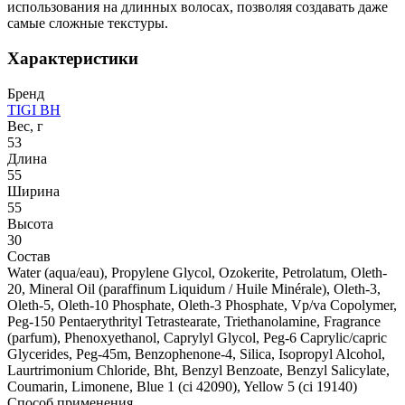
использования на длинных волосах, позволяя создавать даже
самые сложные текстуры.
Характеристики
Бренд
TIGI BH
Вес, г
53
Длина
55
Ширина
55
Высота
30
Состав
Water (aqua/eau), Propylene Glycol, Ozokerite, Petrolatum, Oleth-
20, Mineral Oil (paraffinum Liquidum / Huile Minérale), Oleth-3,
Oleth-5, Oleth-10 Phosphate, Oleth-3 Phosphate, Vp/va Copolymer,
Peg-150 Pentaerythrityl Tetrastearate, Triethanolamine, Fragrance
(parfum), Phenoxyethanol, Caprylyl Glycol, Peg-6 Caprylic/capric
Glycerides, Peg-45m, Benzophenone-4, Silica, Isopropyl Alcohol,
Laurtrimonium Chloride, Bht, Benzyl Benzoate, Benzyl Salicylate,
Coumarin, Limonene, Blue 1 (ci 42090), Yellow 5 (ci 19140)
Способ применения