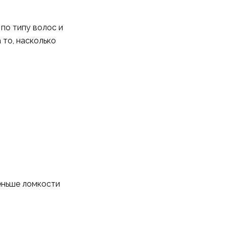
по типу волос и
 то, насколько
меньше ломкости