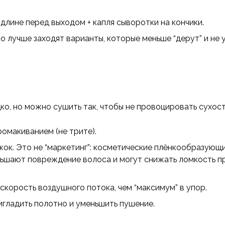
о длине перед выходом + капля сыворотки на кончики.
то лучше заходят варианты, которые меньше “дерут” и не
ко, но можно сушить так, чтобы не провоцировать сухост
омакиванием (не трите).
жок. Это не “маркетинг”: косметические плёнкообразующ
шают повреждение волоса и могут снижать ломкость пр
скорость воздушного потока, чем “максимум” в упор.
гладить полотно и уменьшить пушение.