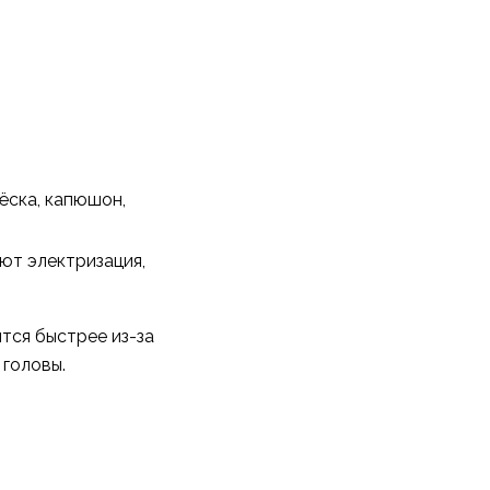
ёска, капюшон,
ют электризация,
ятся быстрее из-за
 головы.