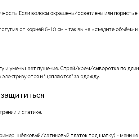
тичность. Если волосы окрашены/осветлены или пористые -
тступив от корней 5–10 см - так вы не «съедите объём» и
гу и уменьшает пушение. Спрей/крем/сыворотка по длин
 электризуются и “цепляются” за одежду.
 защититься
трении и статике.
ример, шёлковый/сатиновый платок под шапку) - меньше