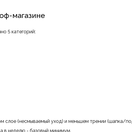
роф-магазине
но 5 категорий:
м слое (несмываемый уход) и меньшем трении (шапка/по
а в неделю - базовый минимум.