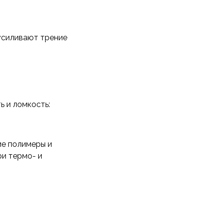
 усиливают трение
ь и ломкость:
ие полимеры и
и термо- и