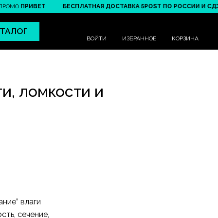
ПРИВЕТ
БЕСПЛАТНАЯ ДОСТАВКА 5POST ПО РОССИИ И СДЭК ПО Б
ТАЛОГ
ВОЙТИ
ИЗБРАННОЕ
КОРЗИНА
ти, ломкости и
ание” влаги
ть, сечение,