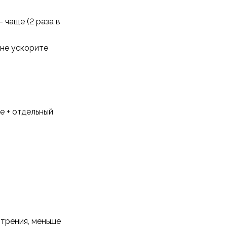
 чаще (2 раза в
 не ускорите
е + отдельный
 трения, меньше