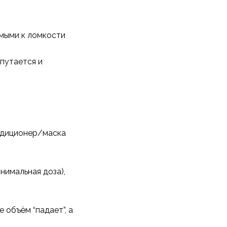
имыми к ломкости
путается и
ндиционер/маска
нимальная доза),
 объём “падает”, а