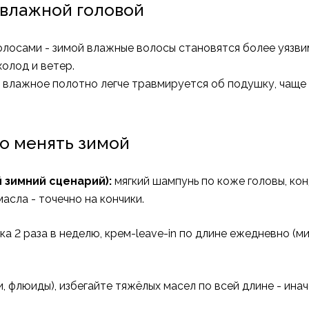
 влажной головой
олосами - зимой влажные волосы становятся более уязв
холод и ветер.
 влажное полотно легче травмируется об подушку, чаще 
то менять зимой
 зимний сценарий):
мягкий шампунь по коже головы, ко
масла - точечно на кончики.
а 2 раза в неделю, крем-leave-in по длине ежедневно (ми
, флюиды), избегайте тяжёлых масел по всей длине - иначе