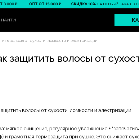
 ₽
ОПТ ОТ 15 000 ₽
СКИДКА 10%
НА ПЕРВЫЙ ЗАКАЗ ПО ПРОМО
КА
итить волосы от сухости, ломкости и электризации
ак защитить волосы от сухос
а: мягкое очищение, регулярное увлажнение + “запечатыв
 и грамотная термозащита при сушке. Это снижает сухос